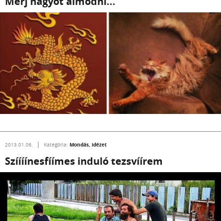
Merj nagyot álmodni...
Mondás, idézet
2013.01.06.
Kategória:
Szíííínesfíímes induló tezsvíírem