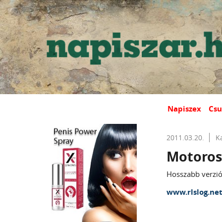
Napiszex
Csu
2011.03.20.
K
Motoros
Hosszabb verzió 
www.rlslog.ne