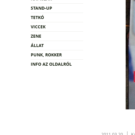
STAND-UP
TETKÓ
VICCEK
ZENE
ÁLLAT
PUNK, ROKKER
INFO AZ OLDALRÓL
2011.03.20.
K