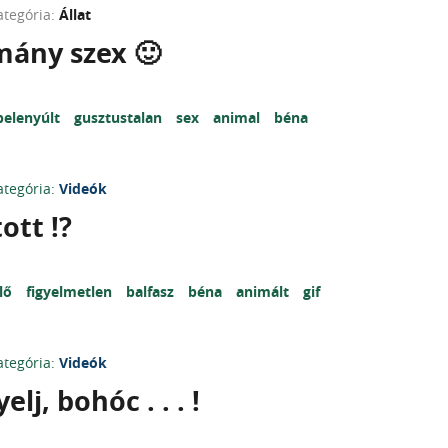
ategória:
Állat
mány szex 🙂
belenyúlt
gusztustalan
sex
animal
béna
ategória:
Videók
ott !?
lő
figyelmetlen
balfasz
béna
animált
gif
ategória:
Videók
elj, bohóc . . . !