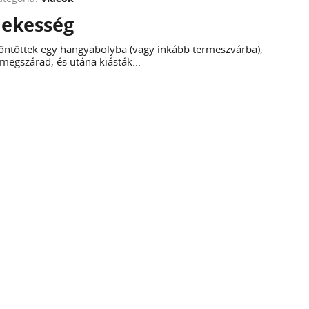
dekesség
 öntöttek egy hangyabolyba (vagy inkább termeszvárba),
megszárad, és utána kiásták...