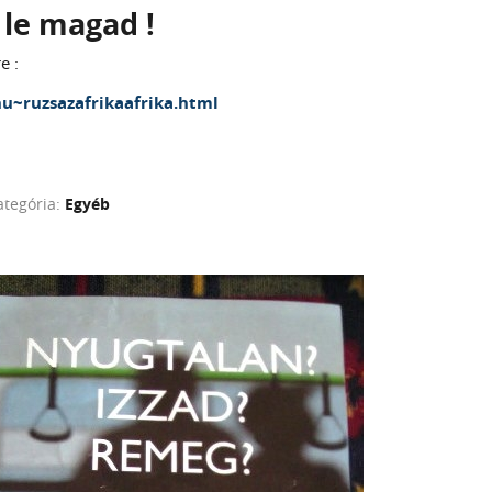
 le magad !
e :
.hu~ruzsazafrikaafrika.html
ategória:
Egyéb