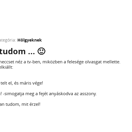
ategória:
Hölgyeknek
 tudom ... 🙂
meccset néz a tv-ben, miközben a felesége olvasgat mellette.
lkiállt:
elt el, és máris vége!
! -simogatja meg a fejét anyáskodva az asszony.
an tudom, mit érzel!