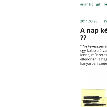
animált
gif
b
2011.03.20.
K
A nap ké
??
" Ne tévesszen 
egy kalap alá v
lenne, műszeres 
ellenőrizni a he
kanyarban szétes