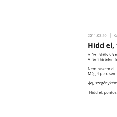
2011.03.20.
K
Hidd el,
A férj ökölvívó 
A férfi hirtelen fe
Nem hiszem el!
Még 4 perc sem t
-Jaj, szegénykém
-Hidd el, pontos