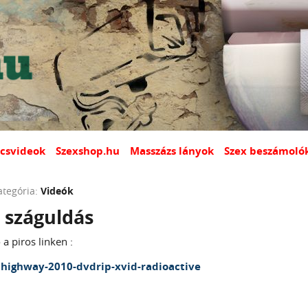
csvideok
Szexshop.hu
Masszázs lányok
Szex beszámoló
ategória:
Videók
 száguldás
a piros linken :
thighway-2010-dvdrip-xvid-radioactive