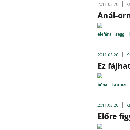
2011.03.20.
K
Anál-or
elefánt
segg
2011.03.20.
K
Ez fájhat
béna
katona
2011.03.20.
K
Előre figy