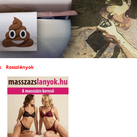
k
Rosszlányok