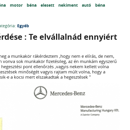
éna
motor
béna
elesett
nekiment
autó
béna
ategória:
Egyéb
rdése : Te elvállalnád ennyiért
meg a munkakör rákérdeztem ,hogy nem e elírás, de nem,
an vonva sok munkakör fizetésileg, az én munkám egyszerű
hegesztési pont ellenőrzés ,vagyis nekem kellett volna
gesztések minőségét vagyis rajtam múlt volna, hogy a
ik-e a kocsi mert elszakadtak a hegesztések "