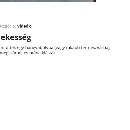
ategória:
Videók
dekesség
 öntöttek egy hangyabolyba (vagy inkább termeszvárba),
megszárad, és utána kiásták...