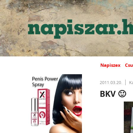
Napiszex
Csu
2011.03.20.
K
BKV 🙂