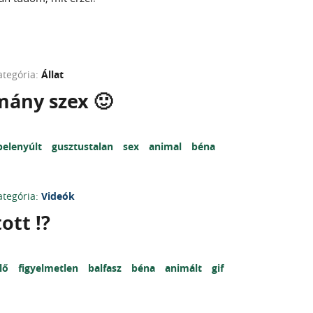
ategória:
Állat
mány szex 🙂
belenyúlt
gusztustalan
sex
animal
béna
ategória:
Videók
ott !?
lő
figyelmetlen
balfasz
béna
animált
gif