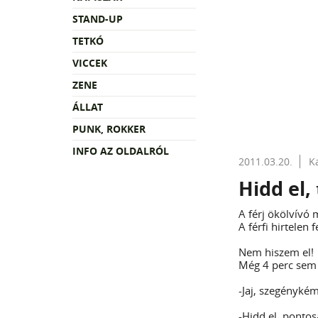
STAND-UP
TETKÓ
VICCEK
ZENE
ÁLLAT
PUNK, ROKKER
INFO AZ OLDALRÓL
2011.03.20.
K
Hidd el,
A férj ökölvívó 
A férfi hirtelen fe
Nem hiszem el!
Még 4 perc sem t
-Jaj, szegénykém
-Hidd el, pontos