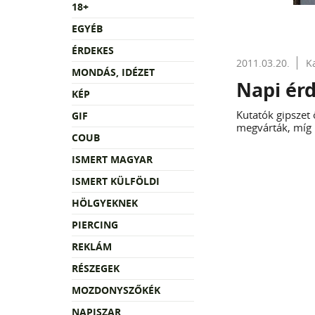
18+
EGYÉB
ÉRDEKES
2011.03.20.
K
MONDÁS, IDÉZET
Napi ér
KÉP
Kutatók gipszet
GIF
megvárták, míg 
COUB
ISMERT MAGYAR
ISMERT KÜLFÖLDI
HÖLGYEKNEK
PIERCING
REKLÁM
RÉSZEGEK
MOZDONYSZŐKÉK
NAPISZAR