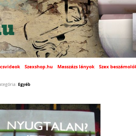
csvideok
Szexshop.hu
Masszázs lányok
Szex beszámoló
ategória:
Egyéb