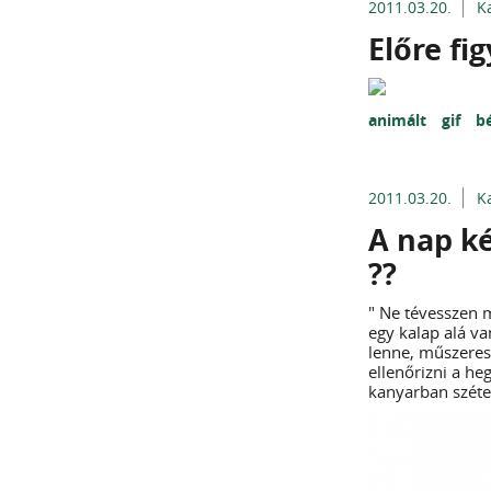
2011.03.20.
K
Előre figy
animált
gif
b
2011.03.20.
K
A nap ké
??
" Ne tévesszen 
egy kalap alá v
lenne, műszeres 
ellenőrizni a he
kanyarban szétes