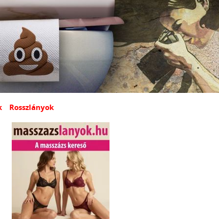
k
Rosszlányok