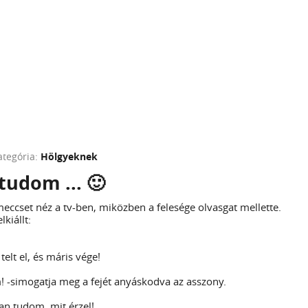
ategória:
Hölgyeknek
 tudom ... 🙂
meccset néz a tv-ben, miközben a felesége olvasgat mellette.
lkiállt:
elt el, és máris vége!
! -simogatja meg a fejét anyáskodva az asszony.
an tudom, mit érzel!