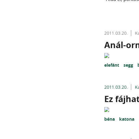
2011.03.20.
K
Anál-or
elefánt
segg
2011.03.20.
K
Ez fájhat
béna
katona