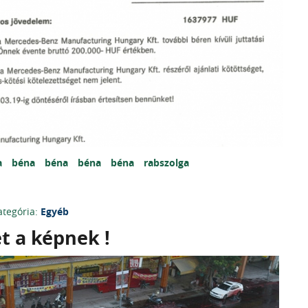
a
béna
béna
béna
béna
rabszolga
ategória:
Egyéb
t a képnek !