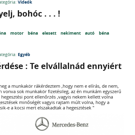
ategória:
Videók
elj, bohóc . . . !
éna
motor
béna
elesett
nekiment
autó
béna
ategória:
Egyéb
rdése : Te elvállalnád ennyiért
meg a munkakör rákérdeztem ,hogy nem e elírás, de nem,
an vonva sok munkakör fizetésileg, az én munkám egyszerű
hegesztési pont ellenőrzés ,vagyis nekem kellett volna
gesztések minőségét vagyis rajtam múlt volna, hogy a
ik-e a kocsi mert elszakadtak a hegesztések "