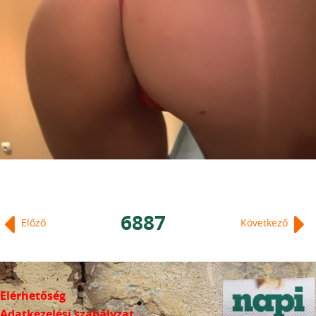
6887
Előző
Következő
Elérhetőség
Adatkezelési szabályzat