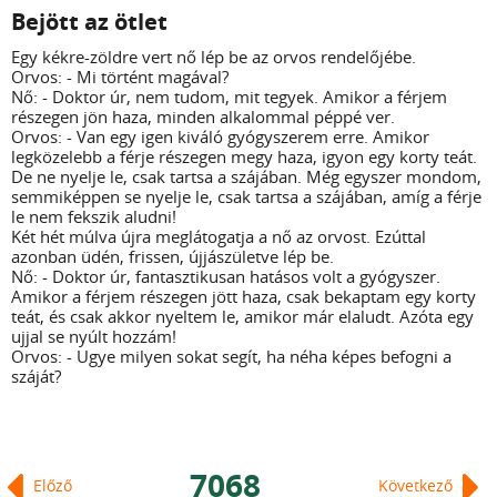
Bejött az ötlet
Egy kékre-zöldre vert nő lép be az orvos rendelőjébe.
Orvos: - Mi történt magával?
Nő: - Doktor úr, nem tudom, mit tegyek. Amikor a férjem
részegen jön haza, minden alkalommal péppé ver.
Orvos: - Van egy igen kiváló gyógyszerem erre. Amikor
legközelebb a férje részegen megy haza, igyon egy korty teát.
De ne nyelje le, csak tartsa a szájában. Még egyszer mondom,
semmiképpen se nyelje le, csak tartsa a szájában, amíg a férje
le nem fekszik aludni!
Két hét múlva újra meglátogatja a nő az orvost. Ezúttal
azonban üdén, frissen, újjászületve lép be.
Nő: - Doktor úr, fantasztikusan hatásos volt a gyógyszer.
Amikor a férjem részegen jött haza, csak bekaptam egy korty
teát, és csak akkor nyeltem le, amikor már elaludt. Azóta egy
ujjal se nyúlt hozzám!
Orvos: - Ugye milyen sokat segít, ha néha képes befogni a
száját?
7068
Előző
Következő