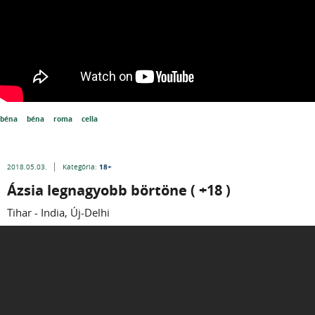
béna
béna
roma
cella
18+
2018.05.03.
Kategória:
Ázsia legnagyobb börtöne ( +18 )
Tihar - India, Új-Delhi