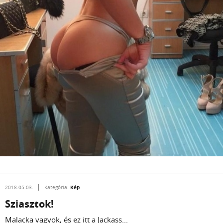
Kép
2018.05.03.
Kategória:
Sziasztok!
Malacka vagyok, és ez itt a Jackass...