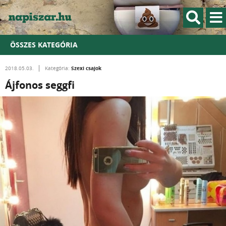
ÖSSZES KATEGÓRIA
Szexi csajok
2018.05.03.
Kategória:
Ájfonos seggfi