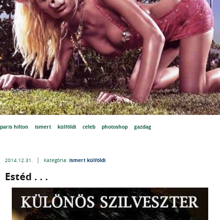
paris hilton
ismert
külföldi
celeb
photoshop
gazdag
Ismert külföldi
2014.12.31.
Kategória:
Estéd . . .