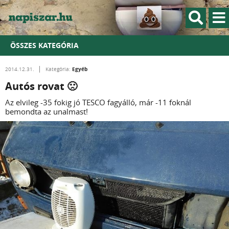
ÖSSZES KATEGÓRIA
Egyéb
2014.12.31.
Kategória:
Autós rovat 🙁
Az elvileg -35 fokig jó TESCO fagyálló, már -11 foknál
bemondta az unalmast!