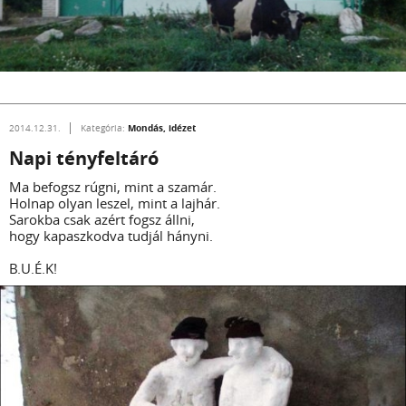
Mondás, idézet
2014.12.31.
Kategória:
Napi tényfeltáró
Ma befogsz rúgni, mint a szamár.
Holnap olyan leszel, mint a lajhár.
Sarokba csak azért fogsz állni,
hogy kapaszkodva tudjál hányni.
B.U.É.K!