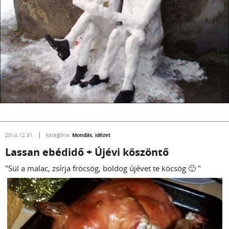
Mondás, idézet
2014.12.31.
Kategória:
Lassan ebédidő + Újévi köszöntő
"Sül a malac, zsírja fröcsög, boldog újévet te köcsög 🙂 "