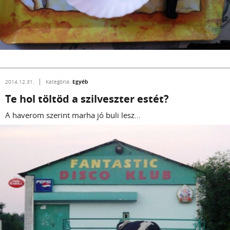
Egyéb
2014.12.31.
Kategória:
Te hol töltöd a szilveszter estét?
A haverom szerint marha jó buli lesz...