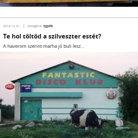
Egyéb
2014.12.31.
Kategória:
Te hol töltöd a szilveszter estét?
A haverom szerint marha jó buli lesz...