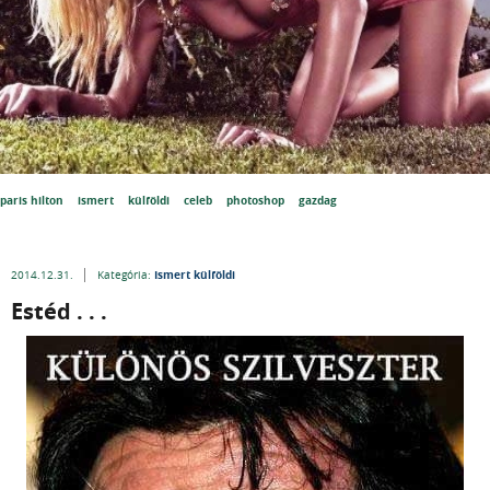
paris hilton
ismert
külföldi
celeb
photoshop
gazdag
Ismert külföldi
2014.12.31.
Kategória:
Estéd . . .