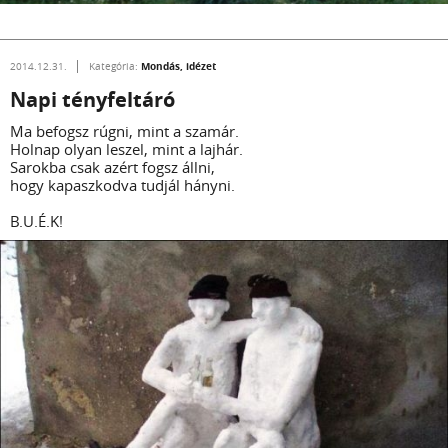
Mondás, idézet
2014.12.31.
Kategória:
Napi tényfeltáró
Ma befogsz rúgni, mint a szamár.
Holnap olyan leszel, mint a lajhár.
Sarokba csak azért fogsz állni,
hogy kapaszkodva tudjál hányni.
B.U.É.K!