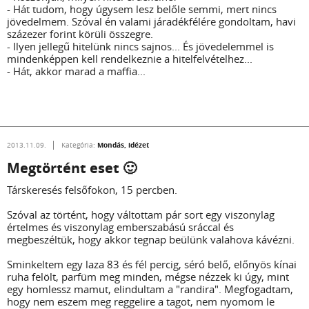
- Hát tudom, hogy úgysem lesz belőle semmi, mert nincs
jövedelmem. Szóval én valami járadékfélére gondoltam, havi
százezer forint körüli összegre.
- Ilyen jellegű hitelünk nincs sajnos... És jövedelemmel is
mindenképpen kell rendelkeznie a hitelfelvételhez...
- Hát, akkor marad a maffia...
Mondás, idézet
2013.11.09.
Kategória:
Megtörtént eset 🙂
Társkeresés felsőfokon, 15 percben.
Szóval az történt, hogy váltottam pár sort egy viszonylag
értelmes és viszonylag emberszabású sráccal és
megbeszéltük, hogy akkor tegnap beülünk valahova kávézni.
Sminkeltem egy laza 83 és fél percig, séró belő, előnyös kínai
ruha felölt, parfüm meg minden, mégse nézzek ki úgy, mint
egy homlessz mamut, elindultam a "randira". Megfogadtam,
hogy nem eszem meg reggelire a tagot, nem nyomom le