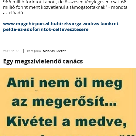
966 millió forintot kapott, de összesen ténylegesen csak 68
millió forint ment közvetlenül a támogatottaknak" - mondta
az előadó.
www.mpgehirportal.huhirekvarga-andras-konkret-
pelda-az-adoforintok-celtevesztesere
Mondás, idézet
2013.11.08.
Kategória:
Egy megszívlelendő tanács