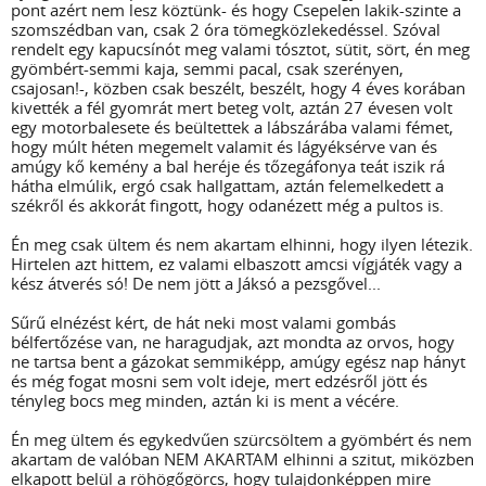
pont azért nem lesz köztünk- és hogy Csepelen lakik-szinte a
szomszédban van, csak 2 óra tömegközlekedéssel. Szóval
rendelt egy kapucsínót meg valami tósztot, sütit, sört, én meg
gyömbért-semmi kaja, semmi pacal, csak szerényen,
csajosan!-, közben csak beszélt, beszélt, hogy 4 éves korában
kivették a fél gyomrát mert beteg volt, aztán 27 évesen volt
egy motorbalesete és beültettek a lábszárába valami fémet,
hogy múlt héten megemelt valamit és lágyéksérve van és
amúgy kő kemény a bal heréje és tőzegáfonya teát iszik rá
hátha elmúlik, ergó csak hallgattam, aztán felemelkedett a
székről és akkorát fingott, hogy odanézett még a pultos is.
Én meg csak ültem és nem akartam elhinni, hogy ilyen létezik.
Hirtelen azt hittem, ez valami elbaszott amcsi vígjáték vagy a
kész átverés só! De nem jött a Jáksó a pezsgővel...
Sűrű elnézést kért, de hát neki most valami gombás
bélfertőzése van, ne haragudjak, azt mondta az orvos, hogy
ne tartsa bent a gázokat semmiképp, amúgy egész nap hányt
és még fogat mosni sem volt ideje, mert edzésről jött és
tényleg bocs meg minden, aztán ki is ment a vécére.
Én meg ültem és egykedvűen szürcsöltem a gyömbért és nem
akartam de valóban NEM AKARTAM elhinni a szitut, miközben
elkapott belül a röhögőgörcs, hogy tulajdonképpen mire