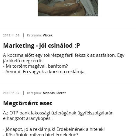
Viccek
2013.11.09.
Kategória:
Marketing - jól csinálod :P
A kocsma előtt egy tökrészeg férfi fekszik az aszfalton. Egy
járókelő megkérdi:
- Mi történt magával, barátom?
- Semmi. Én vagyok a kocsma reklámja.
Mondás, idézet
2013.11.09.
Kategória:
Megtörtént eset
Az OTP bank lakossági üzletágának ügyfélszolgálatán
elhangzott aranyköpés :
- Jónapot, jó a reklámjuk! Érdekelnének a hitelek!
- Köszönjük, milyen hitel érdekelné?