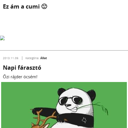
Ez ám a cumi 🙁
Állat
2013.11.09.
Kategória:
Napi fárasztó
Őzi rájder öcsém!