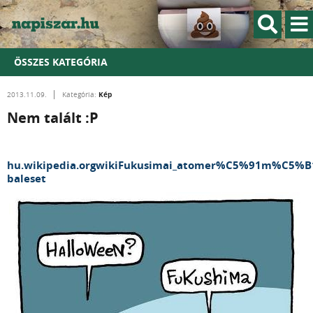
ÖSSZES KATEGÓRIA
Kép
2013.11.09.
Kategória:
Nem talált :P
hu.wikipedia.orgwikiFukusimai_atomer%C5%91m%C5%B
baleset