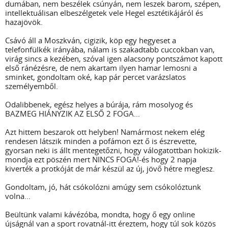
dumában, nem beszélek csúnyán, nem leszek barom, szépen,
intellektuálisan elbeszélgetek vele Hegel esztétikájáról és
hazajövök.
Csávó áll a Moszkván, cigizik, köp egy hegyeset a
telefonfülkék irányába, nálam is szakadtabb cuccokban van,
virág sincs a kezében, szóval igen alacsony pontszámot kapott
első ránézésre, de nem akartam ilyen hamar lemosni a
sminket, gondoltam oké, kap pár percet varázslatos
személyemből.
Odalibbenek, egész helyes a búrája, rám mosolyog és
BAZMEG HIÁNYZIK AZ ELSŐ 2 FOGA...
Azt hittem beszarok ott helyben! Namármost nekem elég
rendesen látszik minden a pofámon ezt ő is észrevette,
gyorsan neki is állt mentegetőzni, hogy válogatottban hokizik-
mondja ezt pöszén mert NINCS FOGA!-és hogy 2 napja
kiverték a protkóját de már készül az új, jövő hétre meglesz.
Gondoltam, jó, hát csókolózni amúgy sem csókolóztunk
volna...
Beültünk valami kávézóba, mondta, hogy ő egy online
újságnál van a sport rovatnál-itt éreztem, hogy túl sok közös