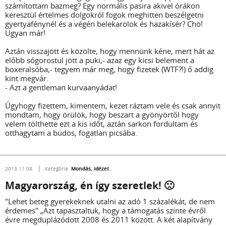
számítottam bazmeg? Egy normális pasira akivel órákon
keresztül értelmes dolgokról fogok meghitten beszélgetni
gyertyafénynél és a végén belekarolok és hazakísér? Chö!
Ugyan már!
Aztán visszajött és közölte, hogy mennünk kéne, mert hát az
előbb sógorostul jött a puki,- azaz egy kicsi belement a
boxeralsóba,- tegyem már meg, hogy fizetek (WTF?!) ő addig
kint megvár.
- Azt a gentleman kurvaanyádat!
Úgyhogy fizettem, kimentem, kezet ráztam vele és csak annyit
mondtam, hogy örülök, hogy beszart a gyönyörtől hogy
velem tölthette ezt a kis időt, aztán sarkon fordultam és
otthagytam a büdös, fogatlan picsába.
Mondás, idézet
2013.11.08.
Kategória:
Magyarország, én így szeretlek! 🙁
"Lehet beteg gyerekeknek utalni az adó 1 százalékát, de nem
érdemes" „Azt tapasztaltuk, hogy a támogatás szinte évről
évre megduplázódott 2008 és 2011 között. A két alapítvány