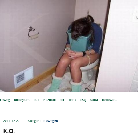
részeg
kollégium
buli
házibuli
sör
béna
csaj
suna
bebaszott
Részegek
2011.12.22.
Kategória:
K.O.