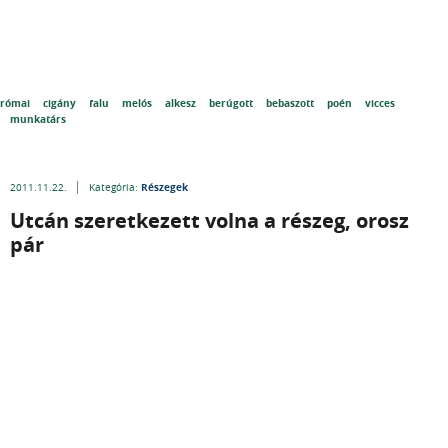
római
cigány
falu
melós
alkesz
berúgott
bebaszott
poén
vicces
munkatárs
Részegek
2011.11.22.
Kategória:
Utcán szeretkezett volna a részeg, orosz
pár