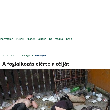
igénytelen
ruszki
tróger
alkesz
nő
vodka
béna
Részegek
2011.11.17.
Kategória:
A foglalkozás elérte a célját