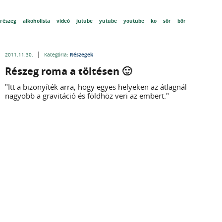
részeg
alkoholista
videó
jutube
yutube
youtube
ko
sör
bőr
Részegek
2011.11.30.
Kategória:
Részeg roma a töltésen 🙂
"Itt a bizonyíték arra, hogy egyes helyeken az átlagnál
nagyobb a gravitáció és földhöz veri az embert."