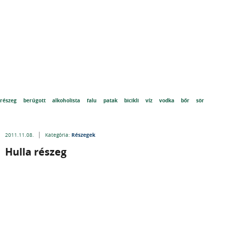
részeg
berúgott
alkoholista
falu
patak
bicikli
víz
vodka
bőr
sör
Részegek
2011.11.08.
Kategória:
Hulla részeg