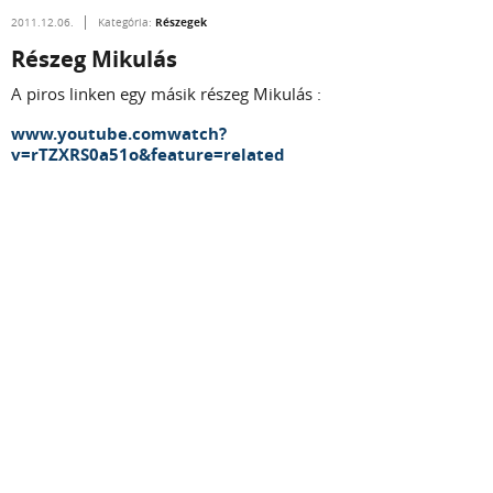
Részegek
2011.12.06.
Kategória:
Részeg Mikulás
A piros linken egy másik részeg Mikulás :
www.youtube.comwatch?
v=rTZXRS0a51o&feature=related