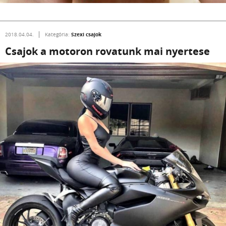
Szexi csajok
2018.04.04.
Kategória:
Csajok a motoron rovatunk mai nyertese