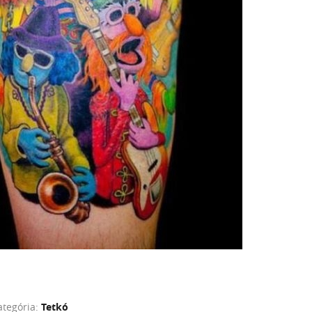
ategória:
Tetkó