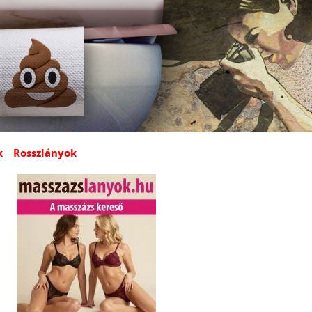
k
Rosszlányok