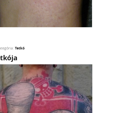
ategória:
Tetkó
tkója