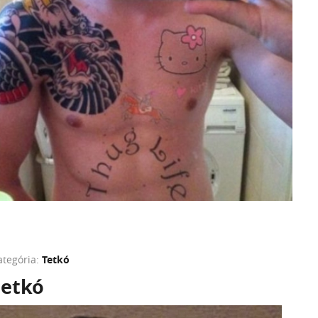
ategória:
Tetkó
tetkó