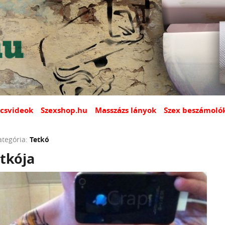
csvideok
Szexshop.hu
Masszázs lányok
Szex beszámoló
ategória:
Tetkó
tkója