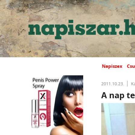
Napiszex
Csu
2011.10.23.
K
A nap te