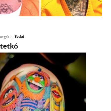
ategória:
Tetkó
tetkó