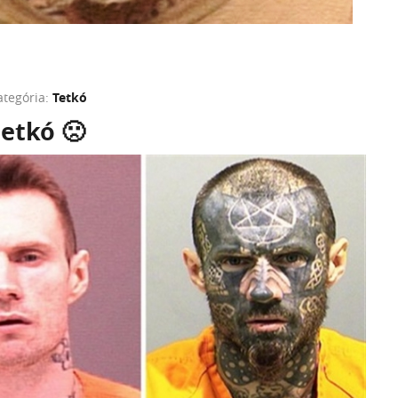
ategória:
Tetkó
etkó 🙁