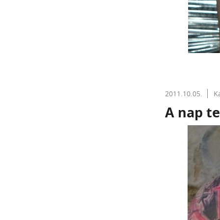
2011.10.05.
K
A nap te