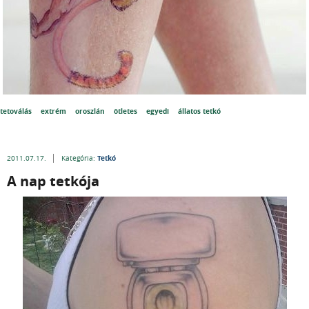
tetoválás
extrém
oroszlán
ötletes
egyedi
állatos tetkó
Tetkó
2011.07.17.
Kategória:
A nap tetkója