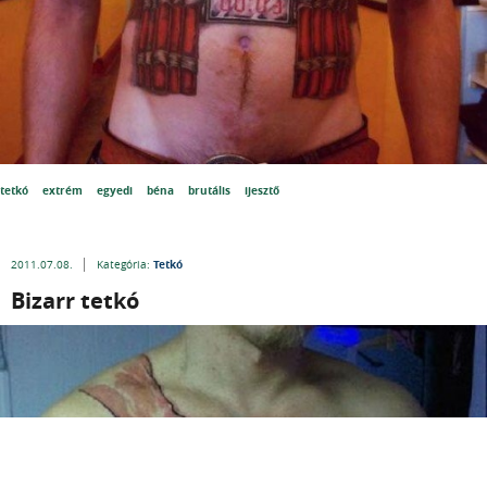
tetkó
extrém
egyedi
béna
brutális
ijesztő
Tetkó
2011.07.08.
Kategória:
Bizarr tetkó