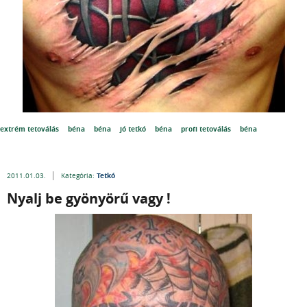
extrém tetoválás
béna
béna
jó tetkó
béna
profi tetoválás
béna
Tetkó
2011.01.03.
Kategória:
Nyalj be gyönyörű vagy !