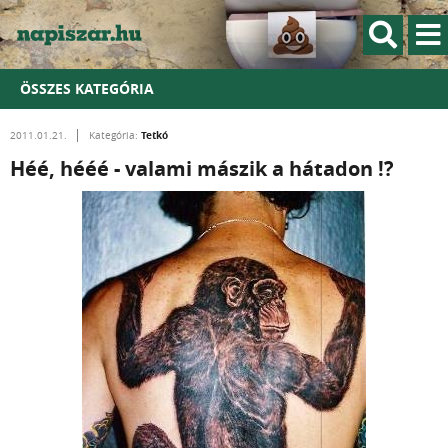
ÖSSZES KATEGÓRIA
Tetkó
2011.01.21.
Kategória:
Héé, hééé - valami mászik a hátadon !?