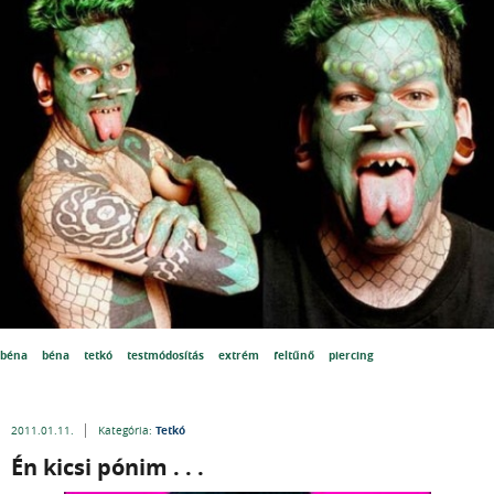
béna
béna
tetkó
testmódosítás
extrém
feltűnő
piercing
Tetkó
2011.01.11.
Kategória:
Én kicsi pónim . . .