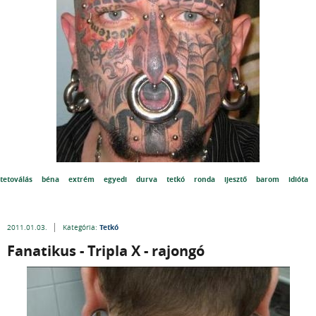
tetoválás
béna
extrém
egyedi
durva
tetkó
ronda
ijesztő
barom
idióta
Tetkó
2011.01.03.
Kategória:
Fanatikus - Tripla X - rajongó