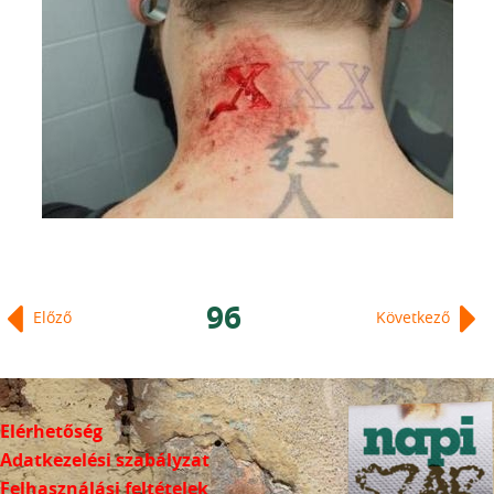
96
Előző
Következő
Elérhetőség
Adatkezelési szabályzat
Felhasználási feltételek