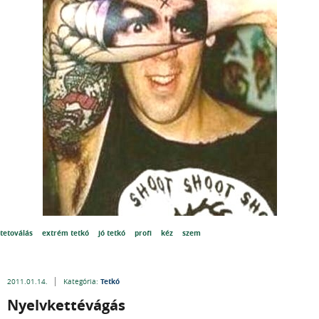
tetoválás
extrém tetkó
jó tetkó
profi
kéz
szem
Tetkó
2011.01.14.
Kategória:
Nyelvkettévágás