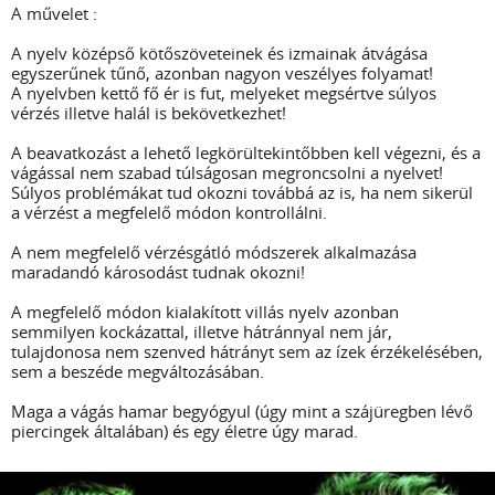
A művelet :
A nyelv középső kötőszöveteinek és izmainak átvágása
egyszerűnek tűnő, azonban nagyon veszélyes folyamat!
A nyelvben kettő fő ér is fut, melyeket megsértve súlyos
vérzés illetve halál is bekövetkezhet!
A beavatkozást a lehető legkörültekintőbben kell végezni, és a
vágással nem szabad túlságosan megroncsolni a nyelvet!
Súlyos problémákat tud okozni továbbá az is, ha nem sikerül
a vérzést a megfelelő módon kontrollálni.
A nem megfelelő vérzésgátló módszerek alkalmazása
maradandó károsodást tudnak okozni!
A megfelelő módon kialakított villás nyelv azonban
semmilyen kockázattal, illetve hátránnyal nem jár,
tulajdonosa nem szenved hátrányt sem az ízek érzékelésében,
sem a beszéde megváltozásában.
Maga a vágás hamar begyógyul (úgy mint a szájüregben lévő
piercingek általában) és egy életre úgy marad.