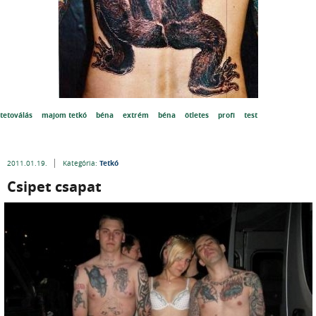
tetoválás
majom tetkó
béna
extrém
béna
ötletes
profi
test
Tetkó
2011.01.19.
Kategória:
Csipet csapat