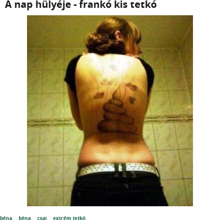
A nap hülyéje - frankó kis tetkó
béna
béna
csaj
extrém tetkó