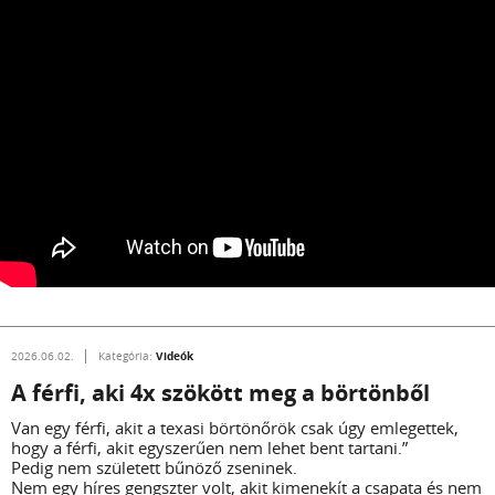
Videók
2026.06.02.
Kategória:
A férfi, aki 4x szökött meg a börtönből
Van egy férfi, akit a texasi börtönőrök csak úgy emlegettek,
hogy a férfi, akit egyszerűen nem lehet bent tartani.”
Pedig nem született bűnöző zseninek.
Nem egy híres gengszter volt, akit kimenekít a csapata és nem