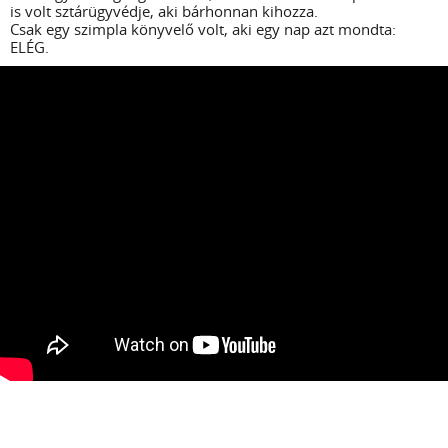
is volt sztárügyvédje, aki bárhonnan kihozza.
Csak egy szimpla könyvelő volt, aki egy nap azt mondta:
ELÉG.