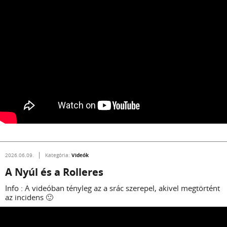
Videók
2026.06.09.
Kategória:
A Nyúl és a Rolleres
Info : A videóban tényleg az a srác szerepel, akivel megtörtént
az incidens 🙂