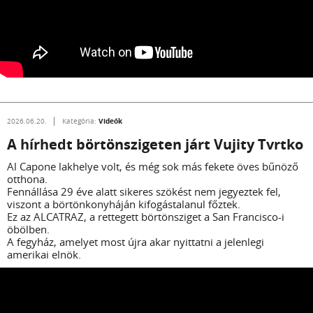
Videók
2026.06.20.
Kategória:
A hírhedt börtönszigeten járt Vujity Tvrtko
Al Capone lakhelye volt, és még sok más fekete öves bűnöző
otthona.
Fennállása 29 éve alatt sikeres szökést nem jegyeztek fel,
viszont a börtönkonyháján kifogástalanul főztek.
Ez az ALCATRAZ, a rettegett börtönsziget a San Francisco-i
öbölben.
A fegyház, amelyet most újra akar nyittatni a jelenlegi
amerikai elnök.