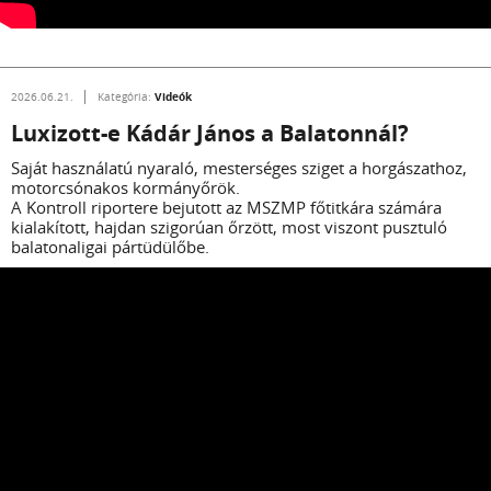
Videók
2026.06.21.
Kategória:
Luxizott-e Kádár János a Balatonnál?
Saját használatú nyaraló, mesterséges sziget a horgászathoz,
motorcsónakos kormányőrök.
A Kontroll riportere bejutott az MSZMP főtitkára számára
kialakított, hajdan szigorúan őrzött, most viszont pusztuló
balatonaligai pártüdülőbe.