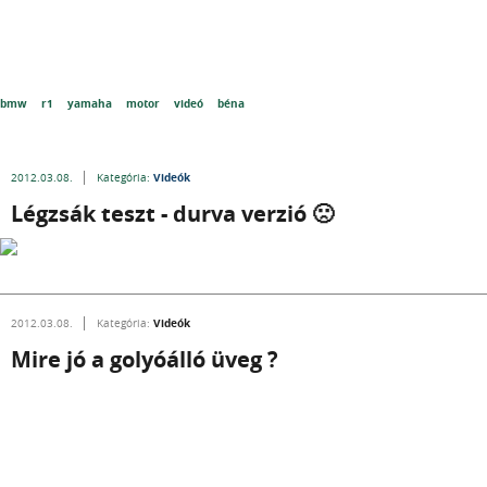
bmw
r1
yamaha
motor
videó
béna
Videók
2012.03.08.
Kategória:
Légzsák teszt - durva verzió 🙁
Videók
2012.03.08.
Kategória:
Mire jó a golyóálló üveg ?