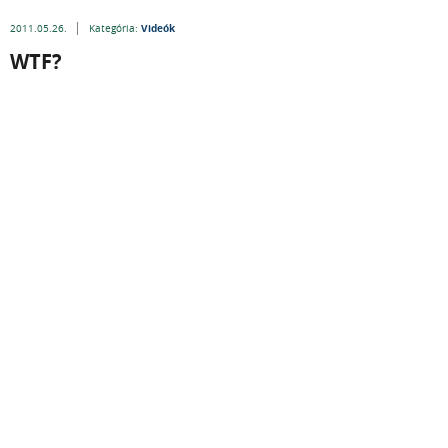
Videók
2011.05.26.
Kategória:
WTF?