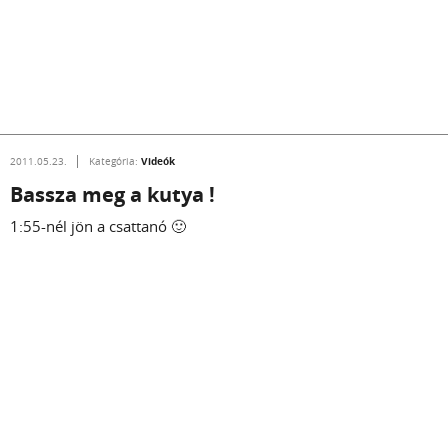
Videók
2011.05.23.
Kategória:
Bassza meg a kutya !
1:55-nél jön a csattanó 🙂