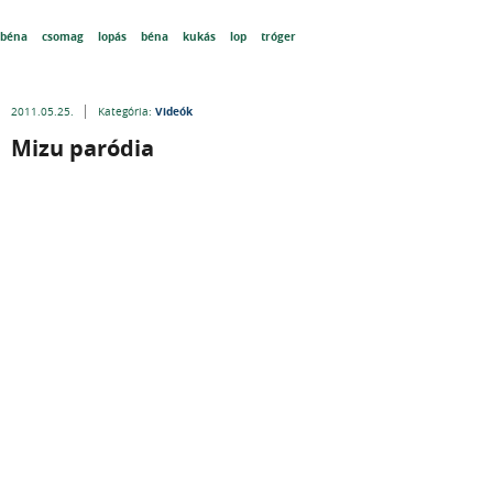
béna
csomag
lopás
béna
kukás
lop
tróger
Videók
2011.05.25.
Kategória:
Mizu paródia