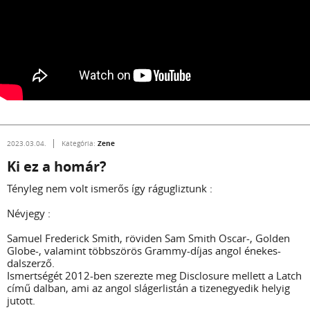
Zene
2023.03.04.
Kategória:
Ki ez a homár?
Tényleg nem volt ismerős így rágugliztunk :
Névjegy :
Samuel Frederick Smith, röviden Sam Smith Oscar-, Golden
Globe-, valamint többszörös Grammy-díjas angol énekes-
dalszerző.
Ismertségét 2012-ben szerezte meg Disclosure mellett a Latch
című dalban, ami az angol slágerlistán a tizenegyedik helyig
jutott.