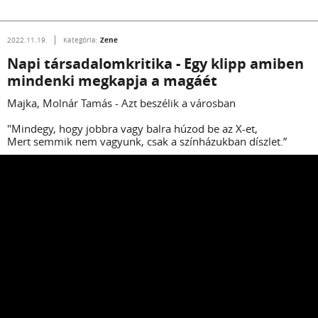
Zene
2022.11.19.
Kategória:
Napi társadalomkritika - Egy klipp amiben
mindenki megkapja a magáét
Majka, Molnár Tamás - Azt beszélik a városban
"Mindegy, hogy jobbra vagy balra húzod be az X-et,
Mert semmik nem vagyunk, csak a színházukban díszlet.”