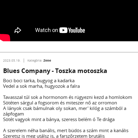
Zene
2023.05.19.
Kategória:
Blues Company - Toszka motoszka
Boci boci tarka, bugyog a kadarka
Vedel a sok marha, hugyozok a falra
Tavasszal túl sok a hormonom és rügyezni kezd a homlokom
Sötéten sárgul a fogsorom és miteszer nő az orromon
A lányok csak bámulnak oly sokan, mer' kilóg a számból a
zápfogam
Sötét vagyok mint a bánya, szeress belém ó Te drága
A szerelem néha banális, mert büdös a szám mint a kanális
Szeretsz is meg utálsz is, a farszőrzetem brutális