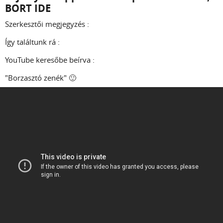
BORT IDE
Szerkesztői megjegyzés :
Így találtunk rá :
YouTube keresőbe beírva :
"Borzasztó zenék" 🙂