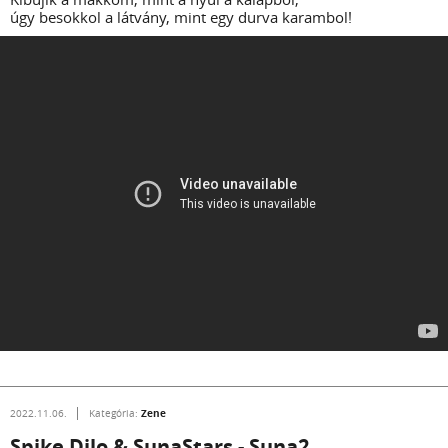
úgy besokkol a látvány, mint egy durva karambol!
Zene
2022.11.06.
Kategória:
Spike Dilo & SunaStars - Suna2