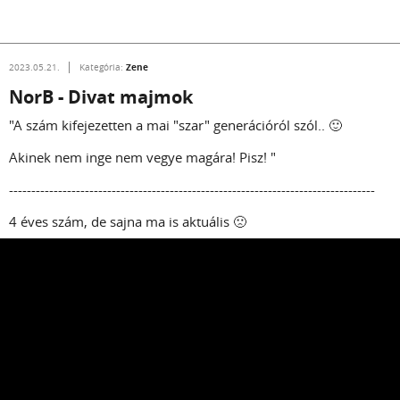
Zene
2023.05.21.
Kategória:
NorB - Divat majmok
"A szám kifejezetten a mai "szar" generációról szól.. 🙂
Akinek nem inge nem vegye magára! Pisz! "
----------------------------------------------------------------------------------
4 éves szám, de sajna ma is aktuális 🙁