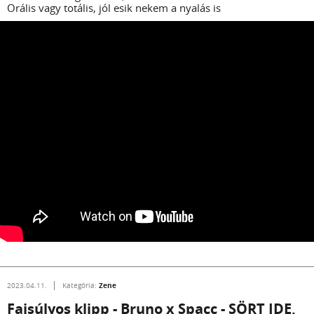
Orális vagy totális, jól esik nekem a nyalás is
Zene
2023.04.11.
Kategória:
Fajsúlyos klipp - Bruno x Spacc - SÖRT IDE,