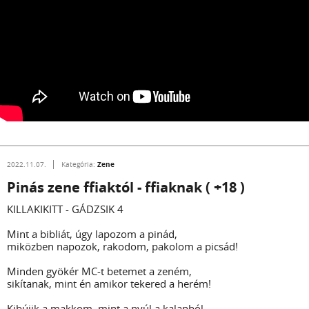
Zene
2022.11.07.
Kategória:
Pinás zene ffiaktól - ffiaknak ( +18 )
KILLAKIKITT - GÁDZSIK 4
Mint a bibliát, úgy lapozom a pinád,
miközben napozok, rakodom, pakolom a picsád!
Minden gyökér MC-t betemet a zeném,
sikítanak, mint én amikor tekered a herém!
Kibújik a makkom, mint a nyúl a kalapból,