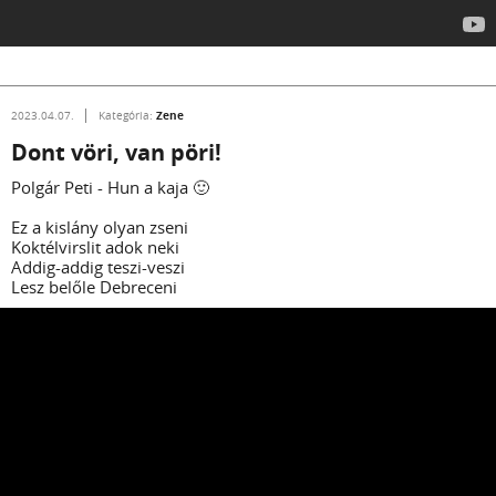
Zene
2023.04.07.
Kategória:
Dont vöri, van pöri!
Polgár Peti - Hun a kaja 🙂
Ez a kislány olyan zseni
Koktélvirslit adok neki
Addig-addig teszi-veszi
Lesz belőle Debreceni