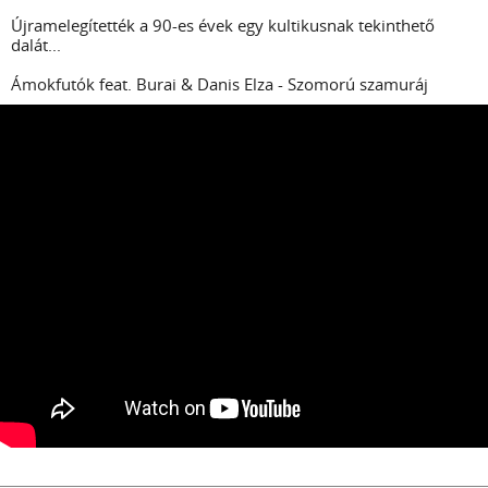
Újramelegítették a 90-es évek egy kultikusnak tekinthető
dalát...
Ámokfutók feat. Burai & Danis Elza - Szomorú szamuráj