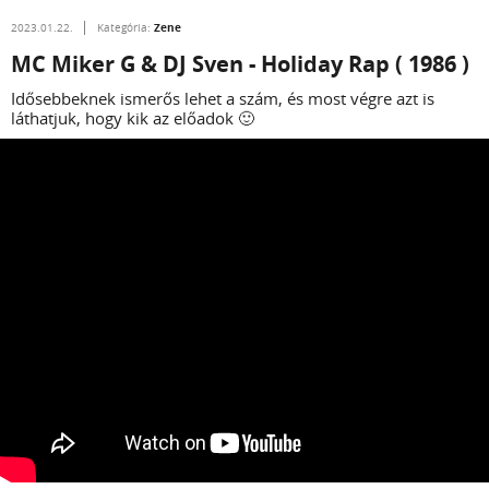
Zene
2023.01.22.
Kategória:
MC Miker G & DJ Sven - Holiday Rap ( 1986 )
Idősebbeknek ismerős lehet a szám, és most végre azt is
láthatjuk, hogy kik az előadok 🙂