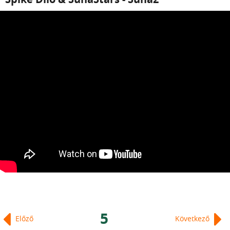
5
Előző
Következő