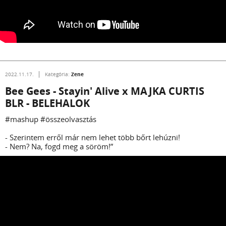
Zene
2022.11.17.
Kategória:
Bee Gees - Stayin' Alive x MAJKA CURTIS
BLR - BELEHALOK
#mashup #összeolvasztás
- Szerintem erről már nem lehet több bőrt lehúzni!
- Nem? Na, fogd meg a söröm!”