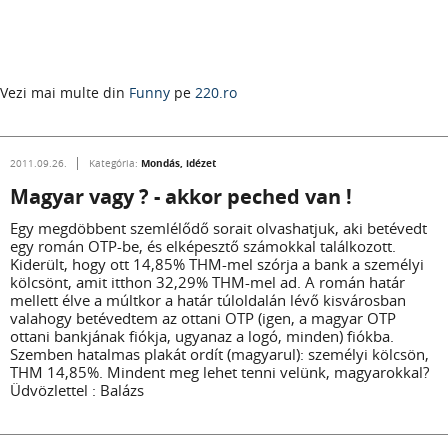
Vezi mai multe din
Funny
pe
220.ro
Mondás, idézet
2011.09.26.
Kategória:
Magyar vagy ? - akkor peched van !
Egy megdöbbent szemlélődő sorait olvashatjuk, aki betévedt
egy román OTP-be, és elképesztő számokkal találkozott.
Kiderült, hogy ott 14,85% THM-mel szórja a bank a személyi
kölcsönt, amit itthon 32,29% THM-mel ad. A román határ
mellett élve a múltkor a határ túloldalán lévő kisvárosban
valahogy betévedtem az ottani OTP (igen, a magyar OTP
ottani bankjának fiókja, ugyanaz a logó, minden) fiókba.
Szemben hatalmas plakát ordít (magyarul): személyi kölcsön,
THM 14,85%. Mindent meg lehet tenni velünk, magyarokkal?
Üdvözlettel : Balázs