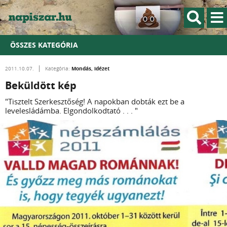
ÖSSZES KATEGÓRIA
Mondás, idézet
2011.10.07.
Kategória:
Beküldött kép
"Tisztelt Szerkesztőség! A napokban dobták ezt be a
levelesládámba. Elgondolkodtató . . . "