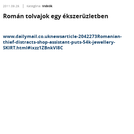
Videók
2011.09.29.
Kategória:
Román tolvajok egy ékszerüzletben
www.dailymail.co.uknewsarticle-2042273Romanian-
thief-distracts-shop-assistant-puts-54k-jewellery-
SKIRT.html#ixzz1ZBnkVI8C