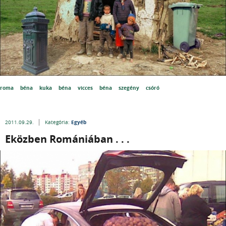
roma
béna
kuka
béna
vicces
béna
szegény
csóró
Egyéb
2011.09.29.
Kategória:
Eközben Romániában . . .