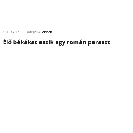
Videók
2011.09.27.
Kategória:
Élő békákat eszik egy román paraszt