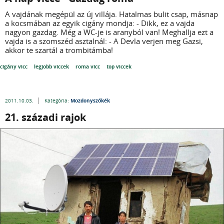
A vajdának megépül az új villája. Hatalmas bulit csap, másnap
a kocsmában az egyik cigány mondja: - Dikk, ez a vajda
nagyon gazdag. Még a WC-je is aranyból van! Meghallja ezt a
vajda is a szomszéd asztalnál: - A Devla verjen meg Gazsi,
akkor te szartál a trombitámba!
cigány vicc
legjobb viccek
roma vicc
top viccek
Mozdonyszőkék
2011.10.03.
Kategória:
21. századi rajok