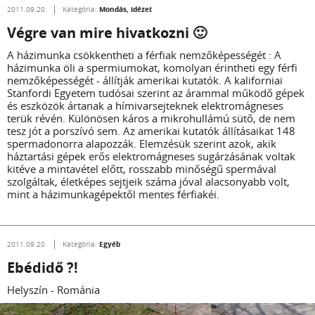
Mondás, idézet
2011.09.20.
Kategória:
Végre van mire hivatkozni 🙂
A házimunka csökkentheti a férfiak nemzőképességét : A
házimunka öli a spermiumokat, komolyan érintheti egy férfi
nemzőképességét - állítják amerikai kutatók. A kaliforniai
Stanfordi Egyetem tudósai szerint az árammal működő gépek
és eszközök ártanak a hímivarsejteknek elektromágneses
terük révén. Különösen káros a mikrohullámú sütő, de nem
tesz jót a porszívó sem. Az amerikai kutatók állításaikat 148
spermadonorra alapozzák. Elemzésük szerint azok, akik
háztartási gépek erős elektromágneses sugárzásának voltak
kitéve a mintavétel előtt, rosszabb minőségű spermával
szolgáltak, életképes sejtjeik száma jóval alacsonyabb volt,
mint a házimunkagépektől mentes férfiakéi.
Egyéb
2011.09.20.
Kategória:
Ebédidő ?!
Helyszín - Románia