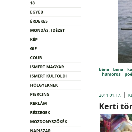
18+
EGYÉB
ÉRDEKES
MONDÁS, IDÉZET
KÉP
GIF
COUB
ISMERT MAGYAR
béna
béna
k
humoros
po
ISMERT KÜLFÖLDI
HÖLGYEKNEK
PIERCING
2011.01.17.
K
REKLÁM
Kerti tö
RÉSZEGEK
MOZDONYSZŐKÉK
NAPISZAR