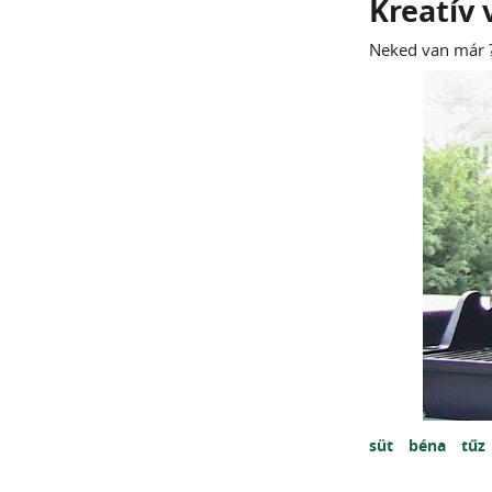
Kreatív v
Neked van már 
süt
béna
tűz