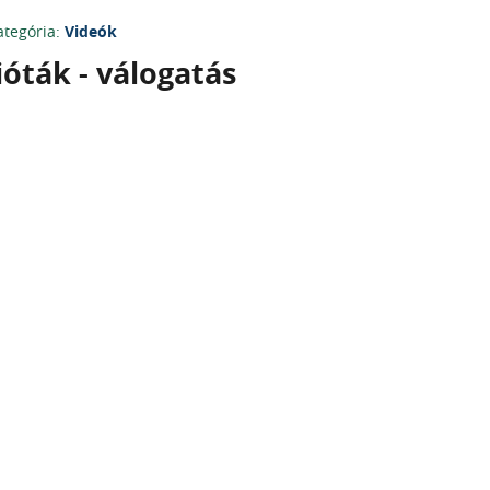
ategória:
Videók
ióták - válogatás