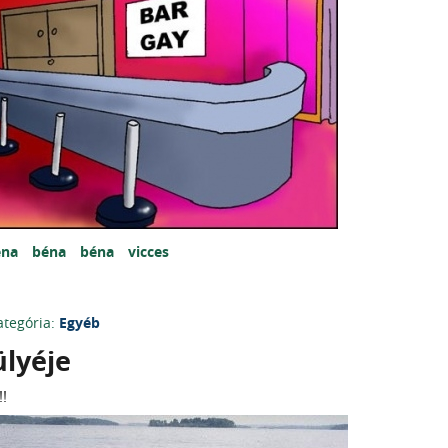
éna
béna
béna
vicces
ategória:
Egyéb
ülyéje
!