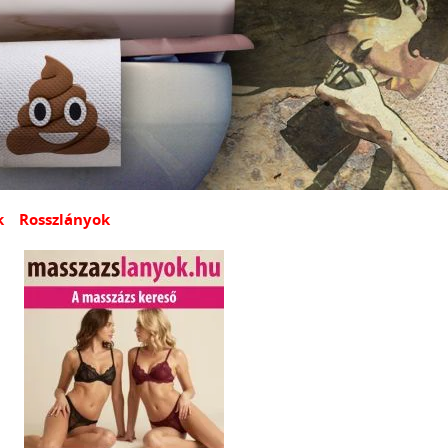
k
Rosszlányok