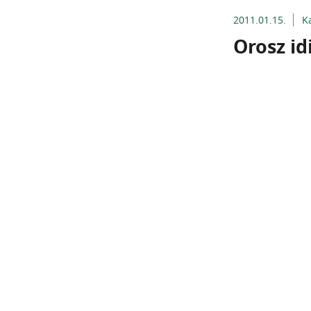
2011.01.15.
K
Orosz id