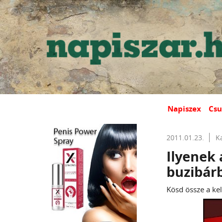
Napiszex
Csu
2011.01.23.
K
Ilyenek 
buzibár
Kösd össze a kel