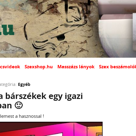
csvideok
Szexshop.hu
Masszázs lányok
Szex beszámoló
ategória:
Egyéb
a bárszékek egy igazi
ban 🙂
lemest a hasznossal !