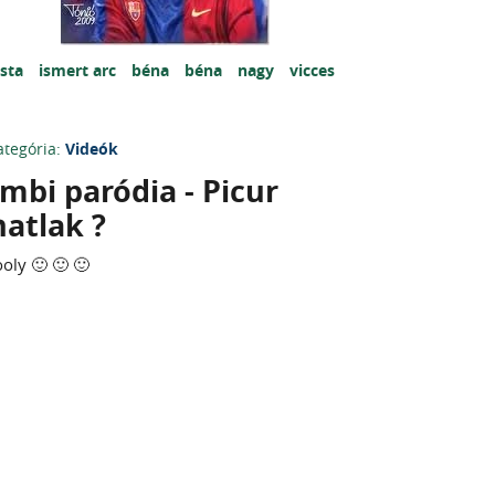
ista
ismert arc
béna
béna
nagy
vicces
ategória:
Videók
mbi paródia - Picur
atlak ?
ly 🙂 🙂 🙂