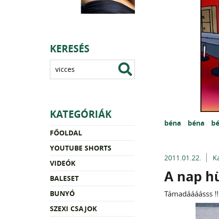
KERESÉS
KATEGÓRIÁK
béna
béna
b
FŐOLDAL
YOUTUBE SHORTS
2011.01.22.
K
VIDEÓK
A nap h
BALESET
BUNYÓ
Támadáááásss !!!
SZEXI CSAJOK