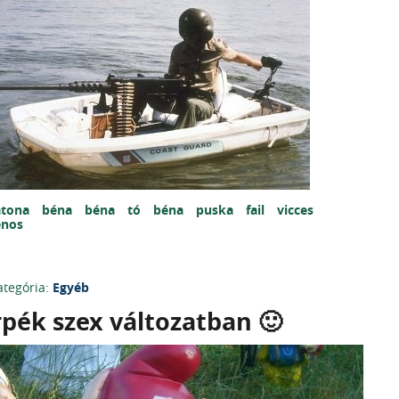
atona
béna
béna
tó
béna
puska
fail
vicces
énos
ategória:
Egyéb
rpék szex változatban 🙂