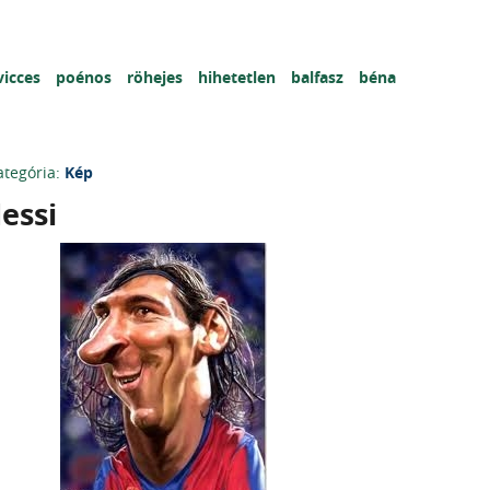
vicces
poénos
röhejes
hihetetlen
balfasz
béna
ategória:
Kép
essi