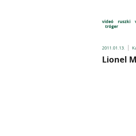
videó
ruszki
tróger
2011.01.13.
K
Lionel M