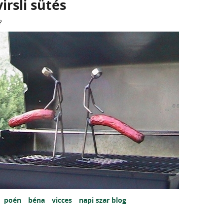
irsli sütés
?
poén
béna
vicces
napi szar blog