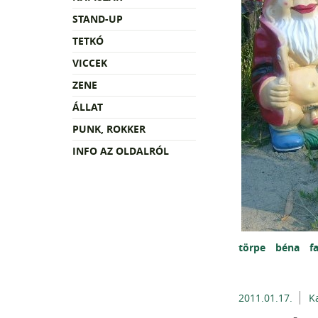
STAND-UP
TETKÓ
VICCEK
ZENE
ÁLLAT
PUNK, ROKKER
INFO AZ OLDALRÓL
törpe
béna
f
2011.01.17.
K