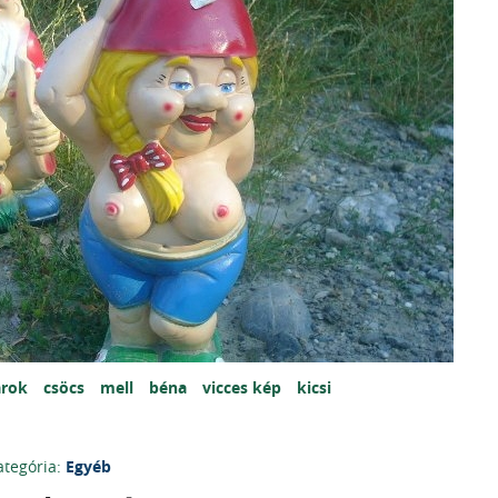
arok
csöcs
mell
béna
vicces kép
kicsi
ategória:
Egyéb