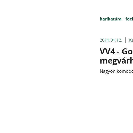
karikatúra
foc
2011.01.12.
K
VV4 - Go
megvárh
Nagyon komoooo