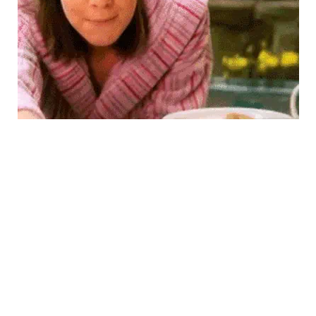
Gif
2024.02.26.
Kategória:
Vasárnap délutáni emlékek
Emberünk csendre és nyugalomra vágyott