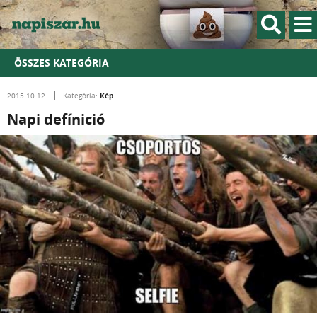
ÖSSZES KATEGÓRIA
Kép
2015.10.12.
Kategória:
Napi defínició