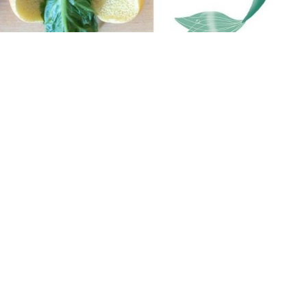
Kép
2015.10.03.
Kategória:
Mindent megpróbált...
hiába