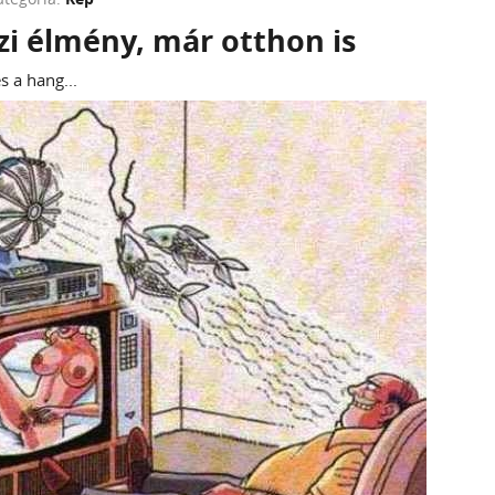
i élmény, már otthon is
s a hang...