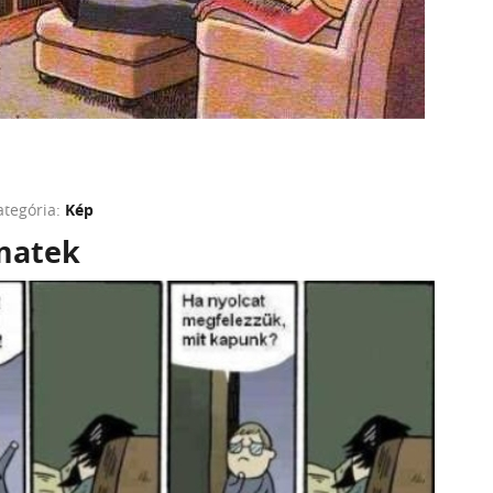
ategória:
Kép
 matek