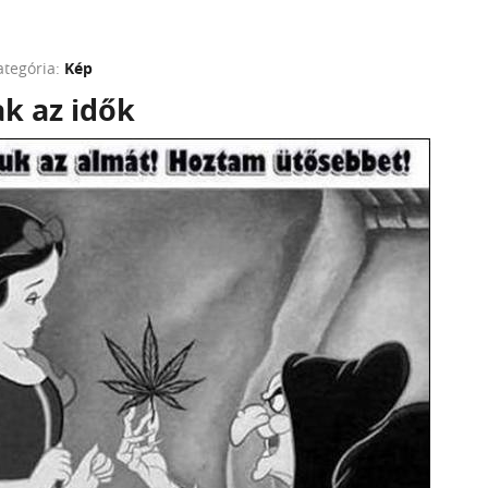
ategória:
Kép
k az idők