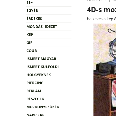
18+
4D-s moz
EGYÉB
ÉRDEKES
ha kevés a kép é
MONDÁS, IDÉZET
KÉP
GIF
COUB
ISMERT MAGYAR
ISMERT KÜLFÖLDI
HÖLGYEKNEK
PIERCING
REKLÁM
RÉSZEGEK
MOZDONYSZŐKÉK
NAPISZAR