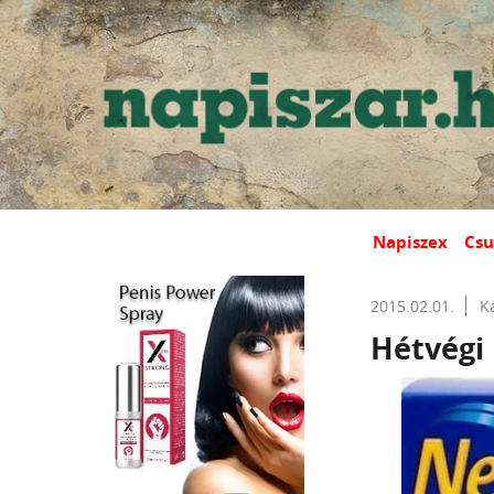
Napiszex
Csu
2015.02.01.
K
Hétvégi 