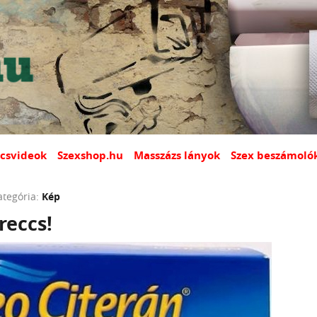
csvideok
Szexshop.hu
Masszázs lányok
Szex beszámoló
ategória:
Kép
reccs!