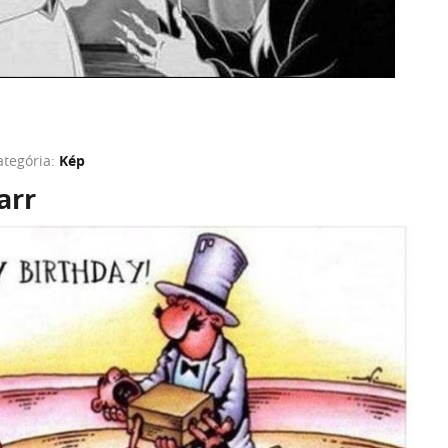
ategória:
Kép
arr