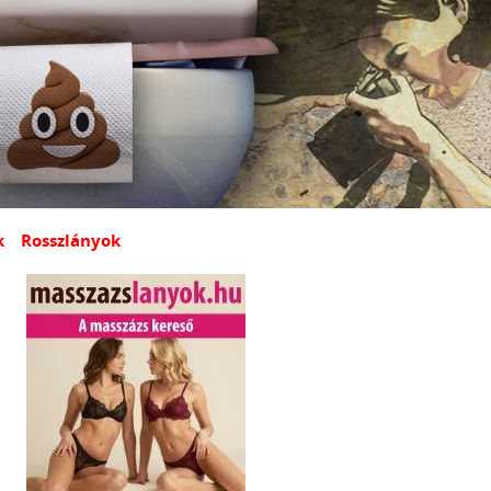
k
Rosszlányok