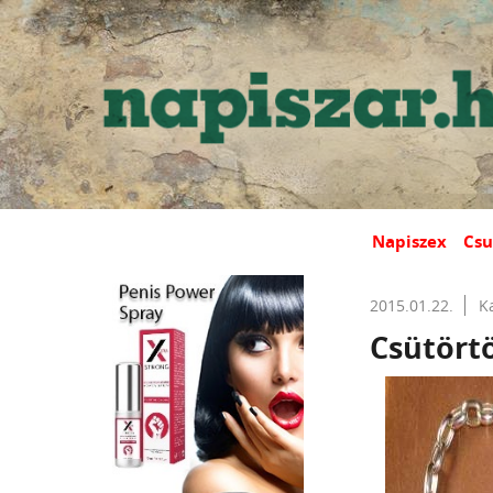
Napiszex
Csu
2015.01.22.
K
Csütört