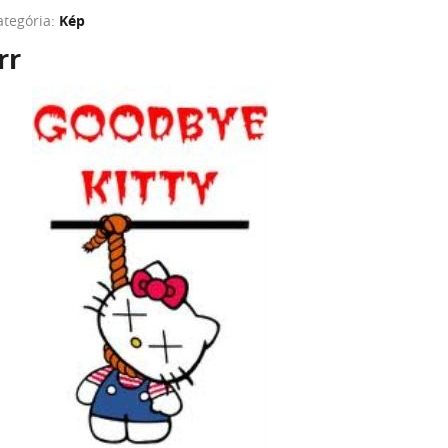
ategória:
Kép
rr