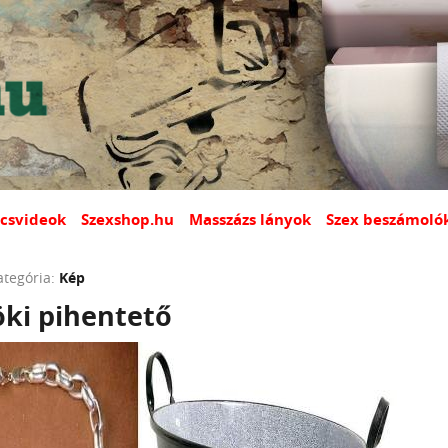
csvideok
Szexshop.hu
Masszázs lányok
Szex beszámoló
ategória:
Kép
öki pihentető