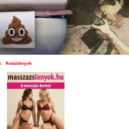
k
Rosszlányok