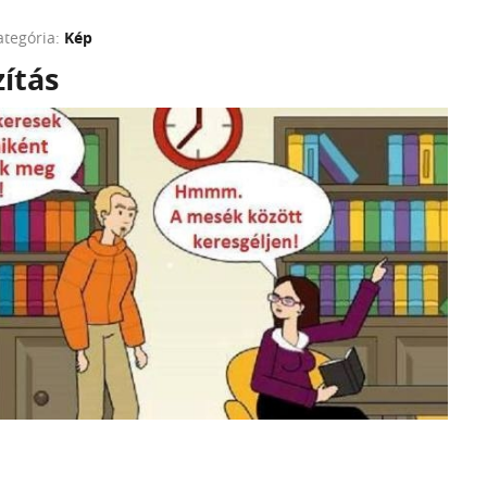
ategória:
Kép
ítás