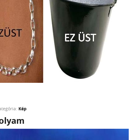
ategória:
Kép
folyam