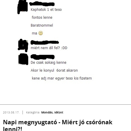
Mondás, idézet
2013.08.17.
Kategória:
Napi megnyugtató - Miért jó csórónak
lenni?!