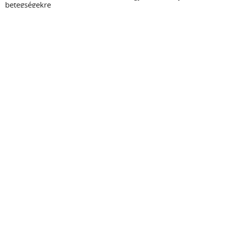
betegségekre
U.i.: Egyszóval a sok pénz káros :P
Mondás, idézet
2013.08.17.
Kategória:
Napi szavazás