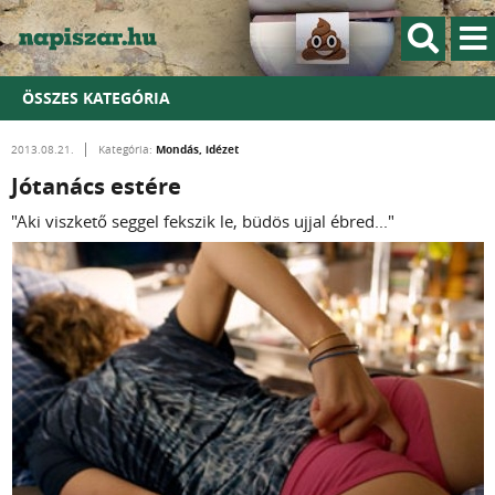
ÖSSZES KATEGÓRIA
Mondás, idézet
2013.08.21.
Kategória:
Jótanács estére
"Aki viszkető seggel fekszik le, büdös ujjal ébred..."