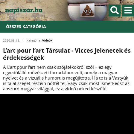
ÖSSZES KATEGÓRIA
Videók
2026.03.18.
Kategória:
L’art pour l’art Társulat - Vicces jelenetek és
érdekességek
A L'art pour l'art nem csak szójátékokról szól – ez egy
egyedülálló művészeti forradalom volt, amely a magyar
nyelvet és a vizuális humort is megújította. Ha te is a Vastyúk
is talál szeget részein nőttél fel, vagy csak most ismerkedsz az
abszurd magyar világgal, ez a videó neked készült!